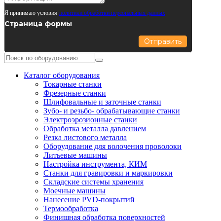
Я принимаю условия
политики обработки персональных данных
Страница формы
Отправить
Каталог оборудования
Токарные станки
Фрезерные станки
Шлифовальные и заточные станки
Зубо- и резьбо- обрабатывающие станки
Электроэрозионные станки
Обработка металла давлением
Резка листового металла
Оборудование для волочения проволоки
Литьевые машины
Настройка инструмента, КИМ
Станки для гравировки и маркировки
Складские системы хранения
Моечные машины
Нанесение PVD-покрытий
Термообработка
Финишная обработка поверхностей