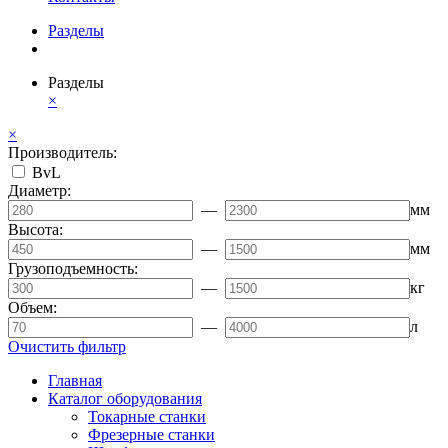
Разделы
Разделы
×
×
Производитель:
BvL
Диаметр:
—
мм
Высота:
—
мм
Грузоподъемность:
—
кг
Объем:
—
л
Очистить фильтр
Главная
Каталог оборудования
Токарные станки
Фрезерные станки