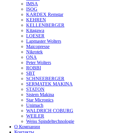
IMSA
ISOG
KARDEX Remstar
KEHREN
KELLENBERGER
Kitagawa
LOESER
Lapmaster Wolters
Maicopresse
Nikrotek
ONA
Peter Wolters
ROBBI
SBT
SCHNEEBERGER
SERMATEK MAKINA
STATON
Sistem Makina
Star Micronics
Unimach
WALDRICH COBURG
WEILER
Weiss Spindeltechnologie
О Компании
Контакты