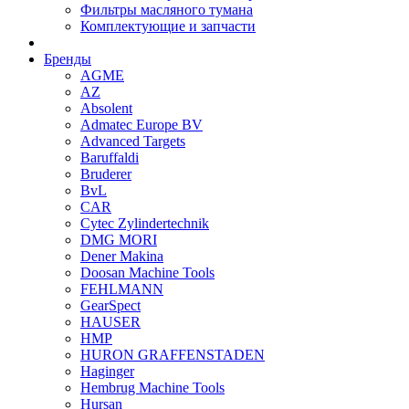
Фильтры масляного тумана
Комплектующие и запчасти
Бренды
AGME
AZ
Absolent
Admatec Europe BV
Advanced Targets
Baruffaldi
Bruderer
BvL
CAR
Cytec Zylindertechnik
DMG MORI
Dener Makina
Doosan Machine Tools
FEHLMANN
GearSpect
HAUSER
HMP
HURON GRAFFENSTADEN
Haginger
Hembrug Machine Tools
Hursan