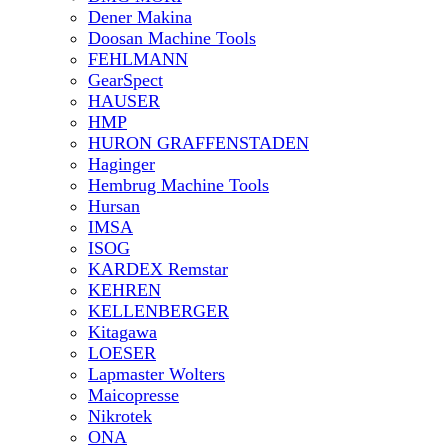
Dener Makina
Doosan Machine Tools
FEHLMANN
GearSpect
HAUSER
HMP
HURON GRAFFENSTADEN
Haginger
Hembrug Machine Tools
Hursan
IMSA
ISOG
KARDEX Remstar
KEHREN
KELLENBERGER
Kitagawa
LOESER
Lapmaster Wolters
Maicopresse
Nikrotek
ONA