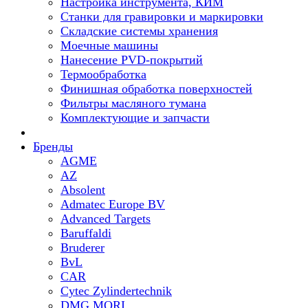
Настройка инструмента, КИМ
Станки для гравировки и маркировки
Складские системы хранения
Моечные машины
Нанесение PVD-покрытий
Термообработка
Финишная обработка поверхностей
Фильтры масляного тумана
Комплектующие и запчасти
Бренды
AGME
AZ
Absolent
Admatec Europe BV
Advanced Targets
Baruffaldi
Bruderer
BvL
CAR
Cytec Zylindertechnik
DMG MORI