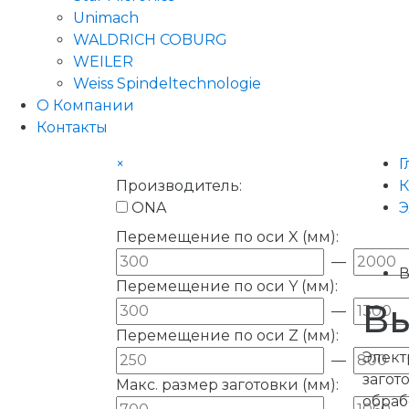
Unimach
WALDRICH COBURG
WEILER
Weiss Spindeltechnologie
О Компании
Контакты
×
Г
Производитель:
К
ONA
Э
Перемещение по оси X (мм):
—
В
Перемещение по оси Y (мм):
Вы
—
Перемещение по оси Z (мм):
Элек
—
загот
Макс. размер заготовки (мм):
обраб