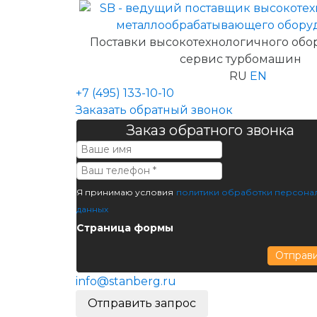
Поставки высокотехнологичного обо
сервис турбомашин
RU
EN
+7 (495) 133-10-10
Заказать обратный звонок
Заказ обратного звонка
Я принимаю условия
политики обработки персона
данных
Страница формы
Отправ
info@stanberg.ru
Отправить запрос