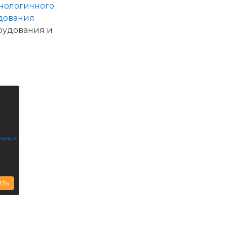
рудования и
льных
ить