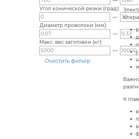
—
Угол конической резки (град):
Элект
—
опера
Диаметр проволоки (мм):
р
—
д
Макс. вес заготовки (кг):
о
—
у
ш
Очистить фильтр
м
Важно
разли
К гла
в
п
в
ф