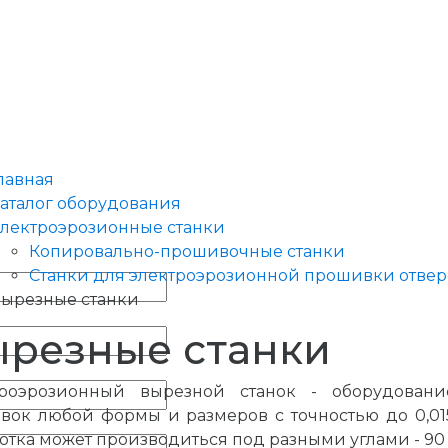
лавная
аталог оборудования
лектроэрозионные станки
Копировально-прошивочные станки
Станки для электроэрозионной прошивки отве
ырезные станки
резные станки
троэрозионный вырезной станок - оборудовани
овок любой формы и размеров с точностью до 0,0
отка может производиться под разными углами - 90 гр