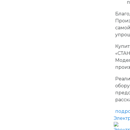
п
Благ
Произ
самой
упрощ
Купит
«СТАН
Модел
произ
Реали
обор
пред
расск
подр
Элект