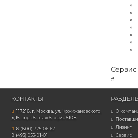
Сервис
#
КОНТАКТЫ
РАЗДЕЛ
117218, г. Москва, ул. Кржижановского,
О компан
д.15, корп.5, этаж 5, офис 510Б
Поставщи
Лизинг
8 (800) 775-06-67
8 (495) 055-01-01
Сервис