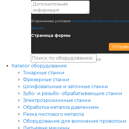
Я принимаю условия
политики обработки персона
данных
Страница формы
Отправ
Каталог оборудования
Токарные станки
Фрезерные станки
Шлифовальные и заточные станки
Зубо- и резьбо- обрабатывающие станки
Электроэрозионные станки
Обработка металла давлением
Резка листового металла
Оборудование для волочения проволоки
Литьевые машины