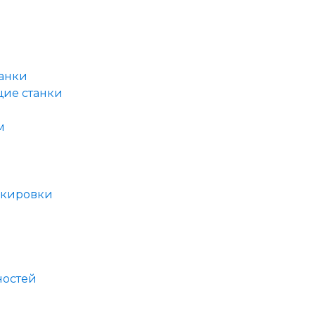
анки
щие станки
м
ркировки
ностей