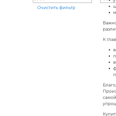
у
ш
Очистить фильтр
м
Важно
разли
К гла
в
п
в
ф
п
Благ
Произ
самой
упрощ
Купит