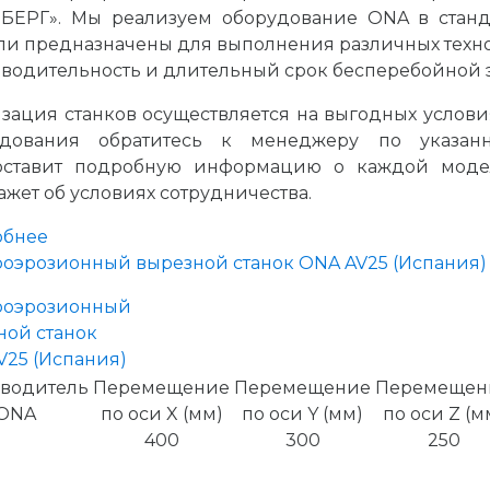
БЕРГ». Мы реализуем оборудование ONA в станд
и предназначены для выполнения различных техн
водительность и длительный срок бесперебойной 
зация станков осуществляется на выгодных услови
удования обратитесь к менеджеру по указанн
оставит подробную информацию о каждой моде
ажет об условиях сотрудничества.
обнее
роэрозионный вырезной станок ONA AV25 (Испания)
водитель
Перемещение
Перемещение
Перемещен
ONA
по оси X (мм)
по оси Y (мм)
по оси Z (м
400
300
250