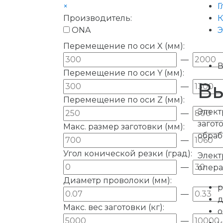
×
Г
Производитель:
К
ONA
Э
Перемещение по оси X (мм):
—
В
Перемещение по оси Y (мм):
Вы
—
Перемещение по оси Z (мм):
Элек
—
загот
Макс. размер заготовки (мм):
обраб
—
Угол конической резки (град):
Элект
—
опера
Диаметр проволоки (мм):
р
—
д
Макс. вес заготовки (кг):
о
—