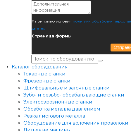
Я принимаю условия
политики обработки персона
данных
Страница формы
Отправ
Каталог оборудования
Токарные станки
Фрезерные станки
Шлифовальные и заточные станки
Зубо- и резьбо- обрабатывающие станки
Электроэрозионные станки
Обработка металла давлением
Резка листового металла
Оборудование для волочения проволоки
Литьевые машины