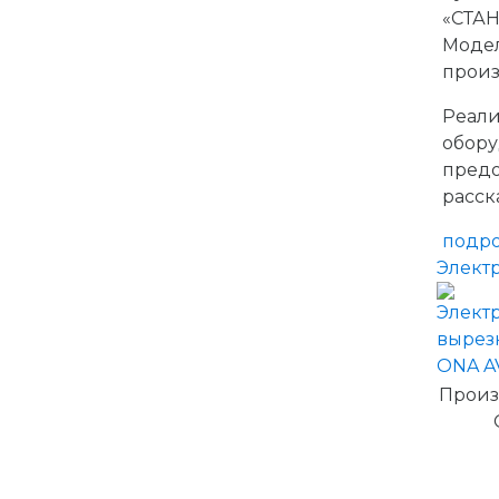
«СТАН
Модел
произ
Реали
обор
пред
расск
подр
Элект
Произ