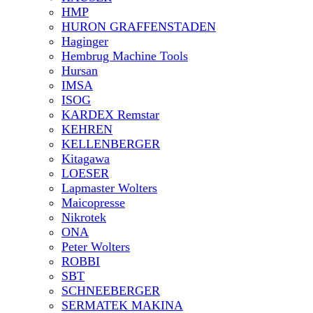
HMP
HURON GRAFFENSTADEN
Haginger
Hembrug Machine Tools
Hursan
IMSA
ISOG
KARDEX Remstar
KEHREN
KELLENBERGER
Kitagawa
LOESER
Lapmaster Wolters
Maicopresse
Nikrotek
ONA
Peter Wolters
ROBBI
SBT
SCHNEEBERGER
SERMATEK MAKINA