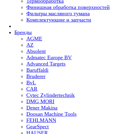
Термообработка
Финишная обработка поверхностей
Фильтры масляного тумана
Комплектующие и запчасти
Бренды
AGME
AZ
Absolent
Admatec Europe BV
Advanced Targets
Baruffaldi
Bruderer
BvL
CAR
Cytec Zylindertechnik
DMG MORI
Dener Makina
Doosan Machine Tools
FEHLMANN
GearSpect
HAUSER