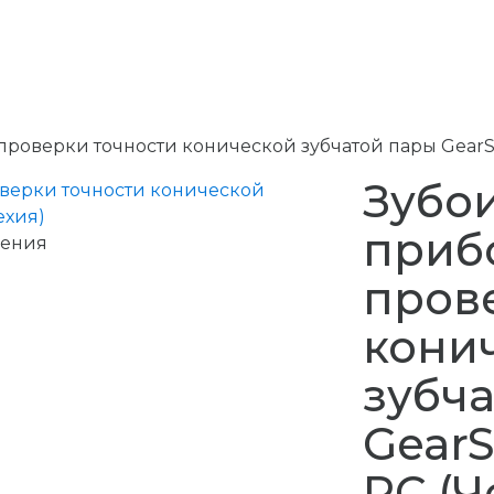
роверки точности конической зубчатой пары GearSp
Зубо
приб
чения
пров
кони
зубч
GearS
PC (Ч