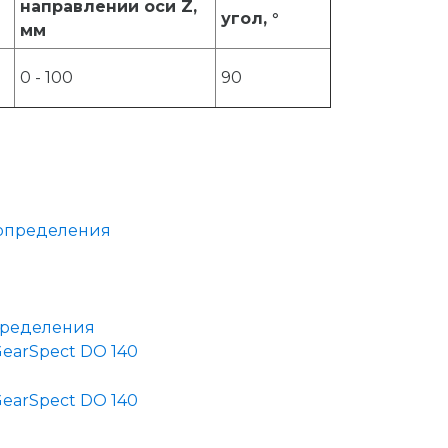
направлении оси Z,
угол, °
мм
0 - 100
90
пределения
GearSpect DO 140