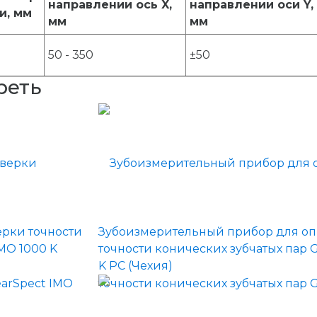
направлении ось X,
направлении оси Y,
и, мм
мм
мм
50 - 350
±50
реть
рки точности
Зубоизмерительный прибор для о
MO 1000 K
точности конических зубчатых пар 
K PC (Чехия)