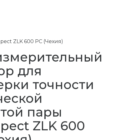
ect ZLK 600 PC (Чехия)
измерительный
ор для
ерки точности
ческой
атой пары
pect ZLK 600
ехия)