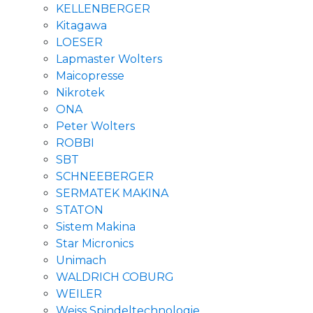
KELLENBERGER
Kitagawa
LOESER
Lapmaster Wolters
Maicopresse
Nikrotek
ONA
Peter Wolters
ROBBI
SBT
SCHNEEBERGER
SERMATEK MAKINA
STATON
Sistem Makina
Star Micronics
Unimach
WALDRICH COBURG
WEILER
Weiss Spindeltechnologie