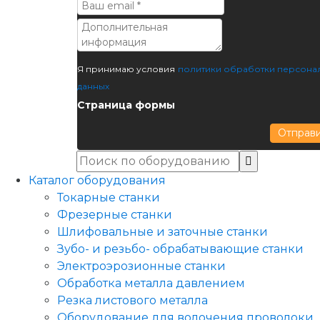
Я принимаю условия
политики обработки персона
данных
Страница формы
Отправ
Каталог оборудования
Токарные станки
Фрезерные станки
Шлифовальные и заточные станки
Зубо- и резьбо- обрабатывающие станки
Электроэрозионные станки
Обработка металла давлением
Резка листового металла
Оборудование для волочения проволоки