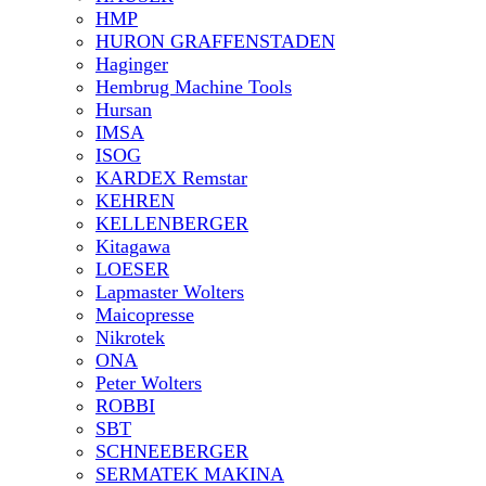
HMP
HURON GRAFFENSTADEN
Haginger
Hembrug Machine Tools
Hursan
IMSA
ISOG
KARDEX Remstar
KEHREN
KELLENBERGER
Kitagawa
LOESER
Lapmaster Wolters
Maicopresse
Nikrotek
ONA
Peter Wolters
ROBBI
SBT
SCHNEEBERGER
SERMATEK MAKINA