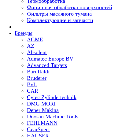
Термообработка
Финишная обработка поверхностей
Фильтры масляного тумана
Комплектующие и запчасти
Бренды
AGME
AZ
Absolent
Admatec Europe BV
Advanced Targets
Baruffaldi
Bruderer
BvL
CAR
Cytec Zylindertechnik
DMG MORI
Dener Makina
Doosan Machine Tools
FEHLMANN
GearSpect
HAUSER