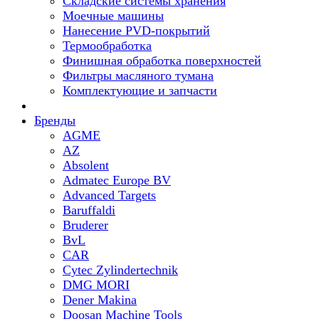
Складские системы хранения
Моечные машины
Нанесение PVD-покрытий
Термообработка
Финишная обработка поверхностей
Фильтры масляного тумана
Комплектующие и запчасти
Бренды
AGME
AZ
Absolent
Admatec Europe BV
Advanced Targets
Baruffaldi
Bruderer
BvL
CAR
Cytec Zylindertechnik
DMG MORI
Dener Makina
Doosan Machine Tools