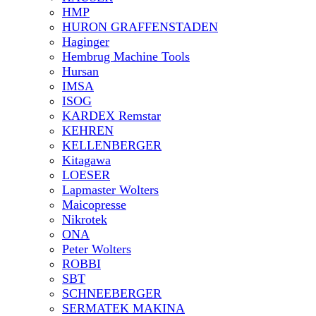
HMP
HURON GRAFFENSTADEN
Haginger
Hembrug Machine Tools
Hursan
IMSA
ISOG
KARDEX Remstar
KEHREN
KELLENBERGER
Kitagawa
LOESER
Lapmaster Wolters
Maicopresse
Nikrotek
ONA
Peter Wolters
ROBBI
SBT
SCHNEEBERGER
SERMATEK MAKINA