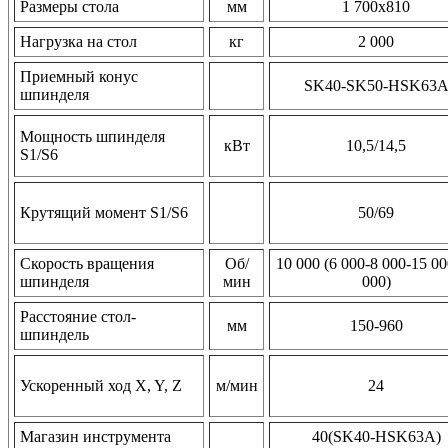
Размеры стола
мм
1 700х810
Нагрузка на стол
кг
2 000
Приемный конус
SK40-SK50-HSK63
шпинделя
Мощность шпинделя
кВт
10,5/14,5
S1/S6
Крутящий момент S1/S6
50/69
Скорость вращения
Об/
10 000 (6 000-8 000-15 0
шпинделя
мин
000)
Расстояние стол-
мм
150-960
шпиндель
Ускоренный ход X, Y, Z
м/мин
24
Магазин инструмента
40(SK40-HSK63A)