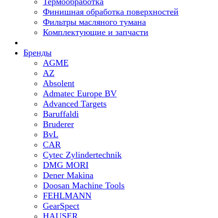
Термообработка
Финишная обработка поверхностей
Фильтры масляного тумана
Комплектующие и запчасти
Бренды
AGME
AZ
Absolent
Admatec Europe BV
Advanced Targets
Baruffaldi
Bruderer
BvL
CAR
Cytec Zylindertechnik
DMG MORI
Dener Makina
Doosan Machine Tools
FEHLMANN
GearSpect
HAUSER