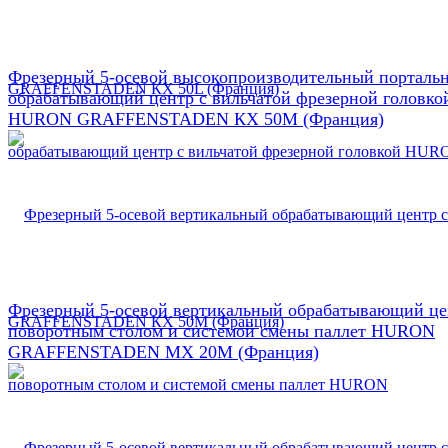
Фрезерный 5-осевой высокопроизводительный порталь
обрабатывающий центр с вильчатой фрезерной головко
HURON GRAFFENSTADEN КX 50М (Франция)
Фрезерный 5-осевой вертикальный обрабатывающий це
поворотным столом и системой смены паллет HURON
GRAFFENSTADEN МX 20М (Франция)