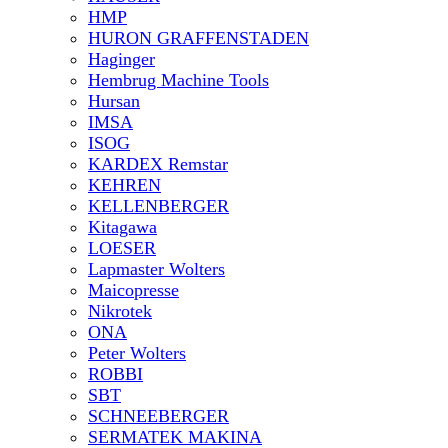
HMP
HURON GRAFFENSTADEN
Haginger
Hembrug Machine Tools
Hursan
IMSA
ISOG
KARDEX Remstar
KEHREN
KELLENBERGER
Kitagawa
LOESER
Lapmaster Wolters
Maicopresse
Nikrotek
ONA
Peter Wolters
ROBBI
SBT
SCHNEEBERGER
SERMATEK MAKINA