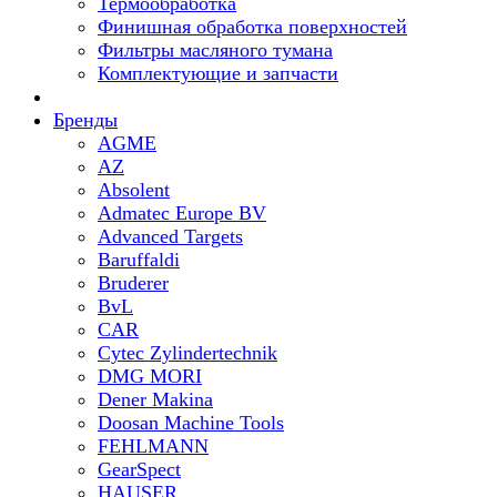
Термообработка
Финишная обработка поверхностей
Фильтры масляного тумана
Комплектующие и запчасти
Бренды
AGME
AZ
Absolent
Admatec Europe BV
Advanced Targets
Baruffaldi
Bruderer
BvL
CAR
Cytec Zylindertechnik
DMG MORI
Dener Makina
Doosan Machine Tools
FEHLMANN
GearSpect
HAUSER