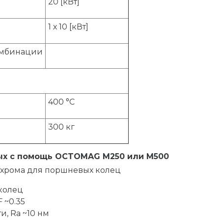
20 [кВт]
1 х 10 [кВт]
комбинации
400 °C
300 кг
ых с помощь OCTOMAG M250 или M500
 хрома для поршневых колец
 колец
 ~0.35
, Ra ~10 нм