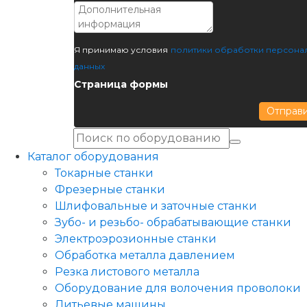
Я принимаю условия
политики обработки персона
данных
Страница формы
Отправ
Каталог оборудования
Токарные станки
Фрезерные станки
Шлифовальные и заточные станки
Зубо- и резьбо- обрабатывающие станки
Электроэрозионные станки
Обработка металла давлением
Резка листового металла
Оборудование для волочения проволоки
Литьевые машины