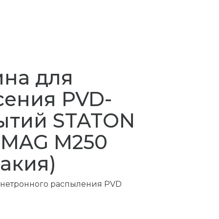
на для
сения PVD-
ытий STATON
MAG M250
акия)
гнетронного распыления PVD