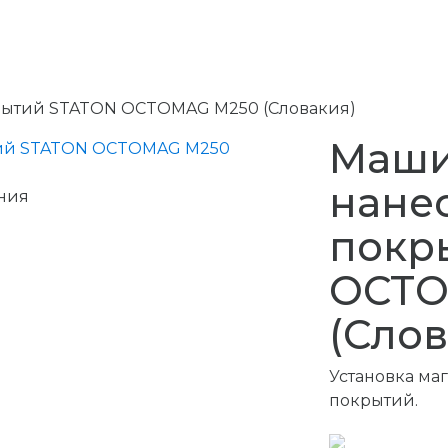
рытий STATON OCTOMAG M250 (Словакия)
Маши
нане
ния
покр
OCTO
(Слов
Установка ма
покрытий.