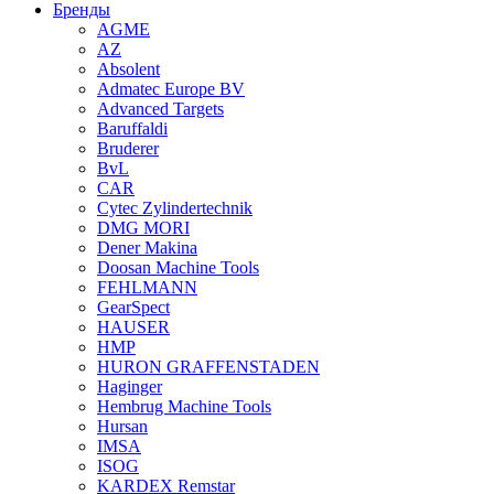
Бренды
AGME
AZ
Absolent
Admatec Europe BV
Advanced Targets
Baruffaldi
Bruderer
BvL
CAR
Cytec Zylindertechnik
DMG MORI
Dener Makina
Doosan Machine Tools
FEHLMANN
GearSpect
HAUSER
HMP
HURON GRAFFENSTADEN
Haginger
Hembrug Machine Tools
Hursan
IMSA
ISOG
KARDEX Remstar