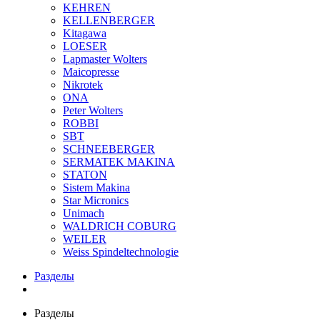
KEHREN
KELLENBERGER
Kitagawa
LOESER
Lapmaster Wolters
Maicopresse
Nikrotek
ONA
Peter Wolters
ROBBI
SBT
SCHNEEBERGER
SERMATEK MAKINA
STATON
Sistem Makina
Star Micronics
Unimach
WALDRICH COBURG
WEILER
Weiss Spindeltechnologie
Разделы
Разделы