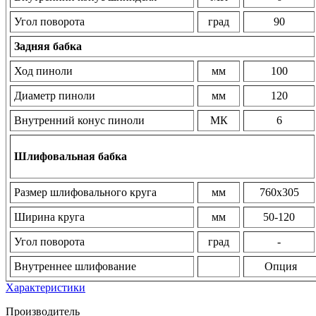
Угол поворота
град
90
Задняя бабка
Ход пиноли
мм
100
Диаметр пиноли
мм
120
Внутренний конус пиноли
МК
6
Шлифовальная бабка
Размер шлифовального круга
мм
760х305
Ширина круга
мм
50-120
Угол поворота
град
-
Внутреннее шлифование
Опция
Характеристики
Производитель