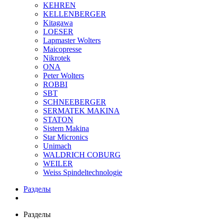
KEHREN
KELLENBERGER
Kitagawa
LOESER
Lapmaster Wolters
Maicopresse
Nikrotek
ONA
Peter Wolters
ROBBI
SBT
SCHNEEBERGER
SERMATEK MAKINA
STATON
Sistem Makina
Star Micronics
Unimach
WALDRICH COBURG
WEILER
Weiss Spindeltechnologie
Разделы
Разделы