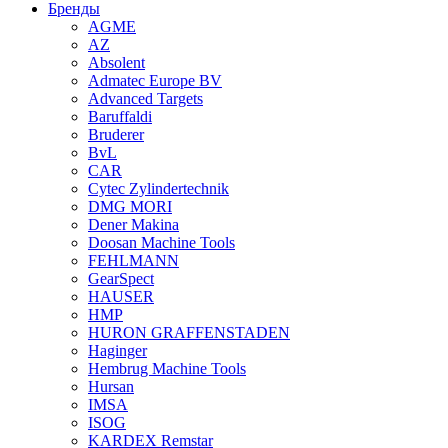
Бренды
AGME
AZ
Absolent
Admatec Europe BV
Advanced Targets
Baruffaldi
Bruderer
BvL
CAR
Cytec Zylindertechnik
DMG MORI
Dener Makina
Doosan Machine Tools
FEHLMANN
GearSpect
HAUSER
HMP
HURON GRAFFENSTADEN
Haginger
Hembrug Machine Tools
Hursan
IMSA
ISOG
KARDEX Remstar