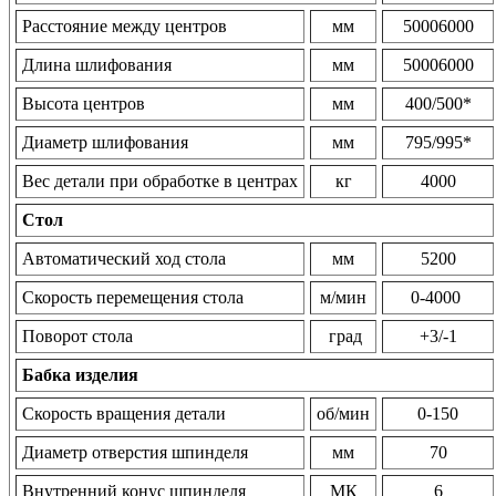
Расстояние между центров
мм
50006000
Длина шлифования
мм
50006000
Высота центров
мм
400/500*
Диаметр шлифования
мм
795/995*
Вес детали при обработке в центрах
кг
4000
Стол
Автоматический ход стола
мм
5200
Скорость перемещения стола
м/мин
0-4000
Поворот стола
град
+3/-1
Бабка изделия
Скорость вращения детали
об/мин
0-150
Диаметр отверстия шпинделя
мм
70
Внутренний конус шпинделя
МК
6