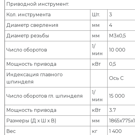
Приводной инструмент:
Кол. инструмента
Шт.
3
Диаметр сверления
мм
4
Диаметр резьбы
мм
М3х0,5
1/
Число оборотов
10 000
мин
Мощность привода
кВт
0,5
Индексация главного
Ось С
шпинделя
1/
Число оборотов гл. шпинделя
15 000
мин
Мощность привода
кВт
3.7
Размеры (Д х Ш х В)
мм
1865х775х
Вес
кг
1 400