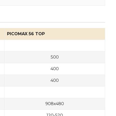
PICOMAX 56 TOP
500
400
400
908х480
120-520