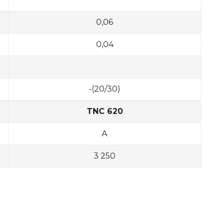
0,06
0,04
-(20/30)
TNC 620
А
3 250