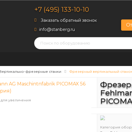
+7 (495) 133-10-10
Заказать обратный звонок
От
info@stanberg.ru
Вертикально-фрезерные станки
Фрезерный вертикальный станок 
Фрезер
Fehlman
PICOMA
 для увеличения
Категория обор