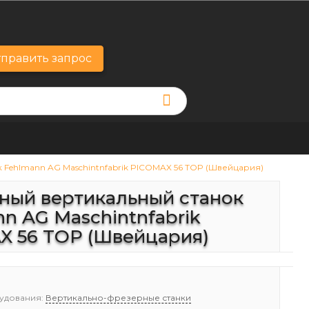
править запрос
Fehlmann AG Maschintnfabrik PICOMAX 56 TOP (Швейцария)
ный вертикальный станок
n AG Maschintnfabrik
X 56 TOP (Швейцария)
удования:
Вертикально-фрезерные станки